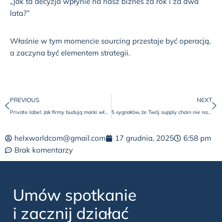
„Jak ta decyzja wpłynie na nasz biznes za rok i za dwa
lata?”
Właśnie w tym momencie sourcing przestaje być operacją,
a zaczyna być elementem strategii.
PREVIOUS
NEXT
Private label: Jak firmy budują marki własne i przejmują rynek
5 sygnałów, że Twój supply chain nie nadąża za wzrostem firmy
helxworldcom@gmail.com
17 grudnia, 2025
6:58 pm
Brak komentarzy
Umów spotkanie
i zacznij działać