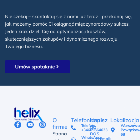
Nie czekaj – skontaktuj się z nami już teraz i przekonaj się,
jak możemy pomóc Ci osiągnąć międzynarodowy sukces.
Jeden krok dzieli Cię od optymalizacji kosztów,
skuteczniejszych zakupów i dynamicznego rozwoju
Twojego biznesu.
Umów spotaknie
O
Telefonicznie
Napisz
Lokalizacja
firmie
Telefon:
do
Warszawa
+34609664633
Powązkow
nas
Strona
68
WhatsApp:
Email: