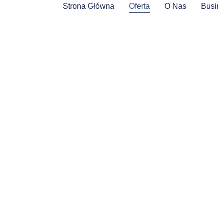
Strona Główna
Oferta
O Nas
Busi
atrzeniem
, oszczędzając czas i zasoby.